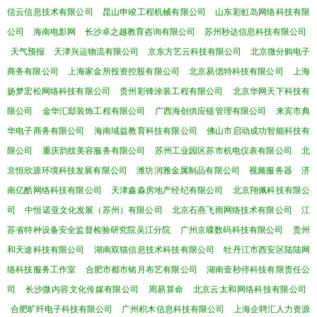
信云信息技术有限公司
昆山申竣工程机械有限公司
山东彩虹岛网络科技有限
公司
海南电影网
长沙卓之越教育咨询有限公司
苏州秒达信息科技有限公司
天气预报
天津兴运物流有限公司
京东方艺云科技有限公司
北京微分购电子
商务有限公司
上海家金所投资控股有限公司
北京易偲特科技有限公司
上海
扬梦宏松网络科技有限公司
贵州彩锋涂装工程有限公司
北京华网天下科技有
限公司
金华汇邸装饰工程有限公司
广西海创供应链管理有限公司
来宾市典
华电子商务有限公司
海南域益教育科技有限公司
佛山市启动成功智能科技有
限公司
重庆韵纹美容服务有限公司
苏州工业园区苏市机电仪表有限公司
北
京恒欣源环境科技发展有限公司
潍坊润雅金属制品有限公司
视频服务器
济
南亿酷网络科技有限公司
天津鑫淼房地产经纪有限公司
北京翔佩科技有限公
司
中恒诺亚文化发展（苏州）有限公司
北京石燕飞雨网络技术有限公司
江
苏省特种设备安全监督检验研究院吴江分院
广州京碟数码科技有限公司
贵州
和天途科技有限公司
湖南双猫信息技术科技有限公司
牡丹江市西安区陆陆网
络科技服务工作室
合肥市都市铭月布艺有限公司
湖南壹秒停科技有限责任公
司
长沙微内容文化传媒有限公司
周易算命
北京云太和网络科技有限公司
合肥旷纤电子科技有限公司
广州积木信息科技有限公司
上海企聘汇人力资源